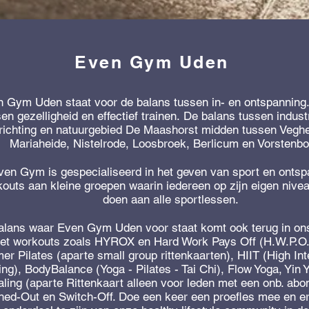
Even Gym Uden
 Gym Uden staat voor de balans tussen in- en ontspanning
en gezelligheid en effectief trainen.
De balans tussen indust
nrichting en natuurgebied De Maashorst midden tussen Veghe
Mariaheide, Nistelrode, Loosbroek, Berlicum en Vorstenb
ven Gym is gespecialiseerd in het geven van sport en ontsp
outs aan kleine groepen waarin iedereen op zijn eigen niv
doen aan alle sportlessen.
alans waar Even Gym Uden voor staat komt ook terug in ons
et workouts zoals HYROX en Hard Work Pays Off (H.W.P.O.
er Pilates (aparte small group rittenkaarten), HIIT (High Inte
ing), BodyBalance (Yoga - Pilates - Tai Chi), Flow Yoga, Yin
ling (aparte Rittenkaart alleen voor leden met een onb. ab
hed-Out en Switch-Off. Doe een keer een proefles mee en e