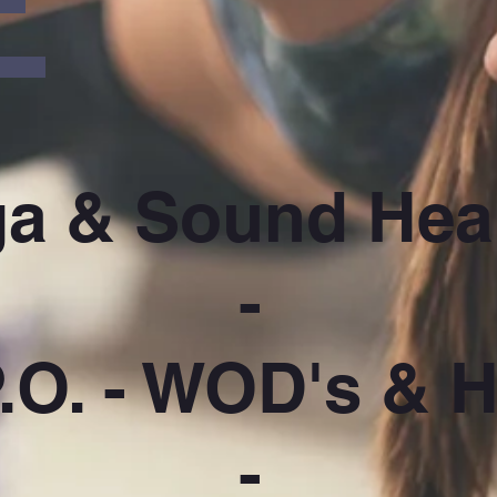
a & Sound Hea
-
.O. - WOD's &
-