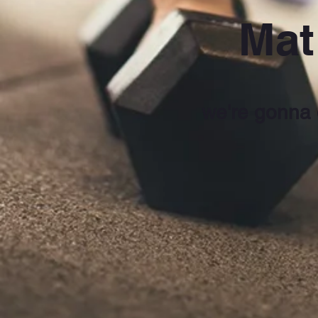
Mat
we're gonna d