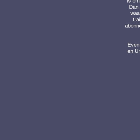
is om
Dan 
waar
tra
abonne
Even 
en Ur