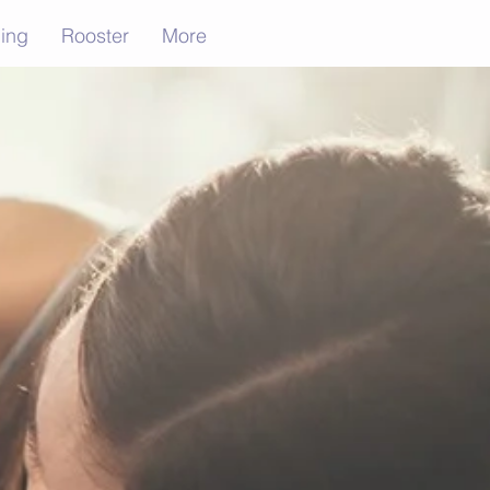
ning
Rooster
More