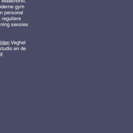
e Maashorst.
moderne gym
n personal
 reguliere
ining sessies
 Uden
Veghel
studio en de
d!