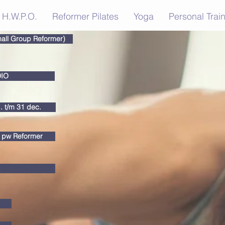
H.W.P.O.
Reformer Pilates
Yoga
Personal Trai
all Group Reformer)
IO
 t/m 31 dec.
x pw Reformer