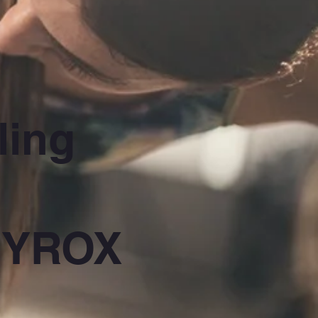
ling
 HYROX