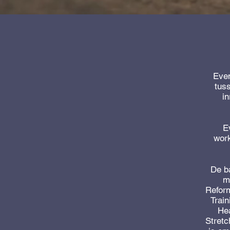
Even
tuss
i
E
work
De b
m
Reform
Train
Hea
Stretc