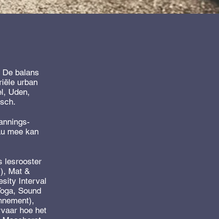
. De balans
riële urban
l, Uden,
osch.
annings-
eau mee kan
 lesrooster
), Mat &
sity Interval
 Yoga, Sound
onnement),
rvaar hoe het