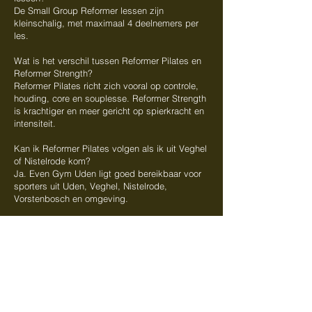
De Small Group Reformer lessen zijn
kleinschalig, met maximaal 4 deelnemers per
les.
Wat is het verschil tussen Reformer Pilates en
Reformer Strength?
Reformer Pilates richt zich vooral op controle,
houding, core en souplesse. Reformer Strength
is krachtiger en meer gericht op spierkracht en
intensiteit.
Kan ik Reformer Pilates volgen als ik uit Veghel
of Nistelrode kom?
Ja. Even Gym Uden ligt goed bereikbaar voor
sporters uit Uden, Veghel, Nistelrode,
Vorstenbosch en omgeving.
CONTACT