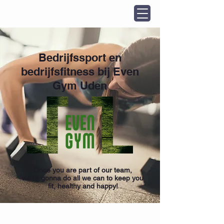
Bedrijfssport en
bedrijfsfitness bij Even
Gym Uden
Once you are part of our team,
we're gonna do all we can to keep you
fit, healthy and happy!